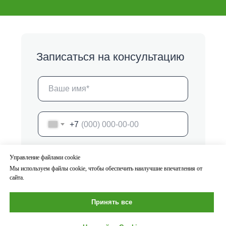
Записаться на консультацию
+7
Нажимая на кнопку, я
даю согласие
и
Управление файлами cookie
подтверждаю, что ознакомлен(-а) с
условиями обработки персональных
Мы используем файлы cookie, чтобы обеспечить наилучшие впечатления от
данных,
политикой конфиденциальности
,
сайта.
пользовательским соглашением
Принять все
Записаться