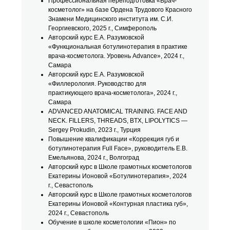
Профессиональная переподготовка «Врач-
косметолог» на базе Ордена Трудового Красного
Знамени Медицинского института им. С.И.
Георгиевского, 2025 г., Симферополь
Авторский курс Е.А. Разумовской
«Функциональная ботулинотерапия в практике
врача-косметолога. Уровень Advance», 2024 г.,
Самара
Авторский курс Е.А. Разумовской
«Филлерология. Руководство для
практикующего врача-косметолога», 2024 г.,
Самара
ADVANCED ANATOMICAL TRAINING. FACE AND
NECK. FILLERS, THREADS, BTX, LIPOLYTICS —
Sergey Prokudin, 2023 г., Турция
Повышение квалификации «Коррекция губ и
ботулинотерапия Full Face», руководитель Е.В.
Емельянова, 2024 г., Волгоград
Авторский курс в Школе грамотных косметологов
Екатерины Ионовой «Ботулинотерапия», 2024
г., Севастополь
Авторский курс в Школе грамотных косметологов
Екатерины Ионовой «Контурная пластика губ»,
2024 г., Севастополь
Обучение в школе косметологии «Пион» по