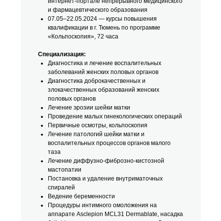
интернет-портале непрерывного медицинского
и фармацевтического образования
07.05–22.05.2024 — курсы повышения
квалификации в г. Тюмень по программе
«Кольпоскопия», 72 часа
Специализация:
Диагностика и лечение воспалительных
заболеваний женских половых органов
Диагностика доброкачественных и
злокачественных образований женских
половых органов
Лечение эрозии шейки матки
Проведение малых гинекологических операций
Первичные осмотры, кольпоскопия
Лечение патологий шейки матки и
воспалительных процессов органов малого
таза
Лечение диффузно-фиброзно-кистозной
мастопатии
Постановка и удаление внутриматочных
спиралей
Ведение беременности
Процедуры интимного омоложения на
аппарате Asclepion MCL31 Dermablate, насадка