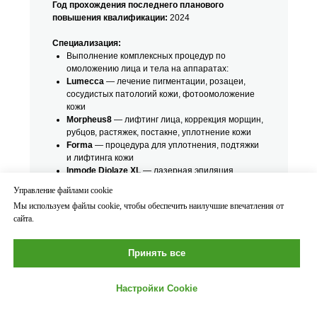
Год прохождения последнего планового
повышения квалификации:
2024
Специализация:
Выполнение комплексных процедур по
омоложению лица и тела на аппаратах:
Lumecca
— лечение пигментации, розацеи,
сосудистых патологий кожи, фотоомоложение
кожи
Morpheus8
— лифтинг лица, коррекция морщин,
рубцов, растяжек, постакне, уплотнение кожи
Forma
— процедура для уплотнения, подтяжки
и лифтинга кожи
Inmode Diolaze XL
— лазерная эпиляция
Lutronic Clarity II
— подтяжка кожи, омоложение,
Управление файлами cookie
лазерная эпиляция, пигментированные
Мы используем файлы cookie, чтобы обеспечить наилучшие впечатления от
поражения, розацея
сайта.
Hollywood Spectra
— лечение пигментации,
удаление татуировок, акне, постакне, лентиго,
веснушки, расширенные поры, дряблость кожи
Принять все
Vivace
— повышение тургора, подтяжка кожи,
сужение пор, нормализация проблемной кожи
Icoone
— массаж по телу
Настройки Cookie
Revixan
— фотодинамическая терапия,
быстрое заживление кожи, лечение волос, акне