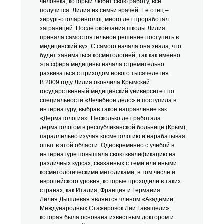
человека, который любит свою работу, всё
получится. Лилия из семьи врачей. Ее отец –
хирург-отоларинголог, много лет проработал
заграницей. После окончания школы Лилия
приняла самостоятельное решение поступить в
медицинский вуз. С самого начала она знала, что
будет заниматься косметологией, так как именно
эта сфера медицины начала стремительно
развиваться с приходом нового тысячелетия.
В 2009 году Лилия окончила Крымский
государственный медицинский университет по
специальности «Лечебное дело» и поступила в
интернатуру, выбрав такое направление как
«Дерматология». Несколько лет работала
дерматологом в республиканской больнице (Крым),
параллельно изучая косметологию и нарабатывая
опыт в этой области. Одновременно с учебой в
интернатуре повышала свою квалификацию на
различных курсах, связанных с теми или иными
косметологическими методиками, в том числе и
европейского уровня, которые проходили в таких
странах, как Италия, Франция и Германия.
Лилия Дышлевая является членом «Академии
Международных Стажировок Лии Гавашели»,
которая была основана известным доктором и