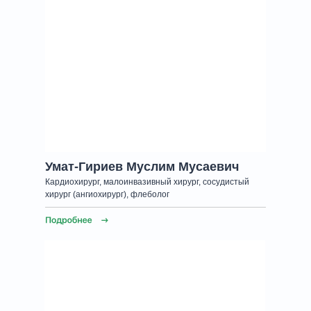
Умат-Гириев Муслим Мусаевич
Кардиохирург, малоинвазивный хирург, сосудистый
хирург (ангиохирург), флеболог