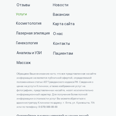
Отзывы
Новости
Услуги
Вакансии
Косметология
Карта сайта
Лазерная эпиляция
О нас
Гинекология
Контакты
Анализы и УЗИ
Пациентам
Массаж
​​Обращаем Ваше внимание на то, что вся представленная на сайте
информация не является публичной офертой, определяемой
положениями статьи 437 Гражданского кодекса РФ. Сведения о
ценах на услуги Клиники, а также изображения услуг на
фотографиях, представленных на сайте, носят исключительно
информационный характер. Для получения более полной
информации о стоимости услуг Вы можете обратиться к
администратору Клиники по адресу: г. Ялта, ул. Кривошты, 11А
или по телефону: 8 (978) 988-88-89
Оставайтесь в курсе новостей и наших акций,