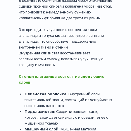
В результате облучения лазером межмолекулярные
сшивки тройной спирали коллагена укорачиваются,
что приводит к немедленному сужению
коллагеновых фибрилл на две трети их длины.
Это приводит к улучшению состояния кожи
влагалища и тонуса мышц таза, укрепляя ткани
влагалища, что способствует поддержанию
внутренней ткани и стенки
Внутренняя слизистая восстанавливает
эластичность и смазку, показывая улучшенную
толщину и мягкость.
Стенки влагалища состоят из следующих
слоев:
Слизистая оболочка:
Внутренний слой
эпителиальной ткани, состоящий из чешуйчатых
эпителиальных клеток
Подслизистая:
Соединительная ткань,
которая защищает слизистую и соединяет ее с
мышечной тканью
Мышечный слой:
Мышечная материя