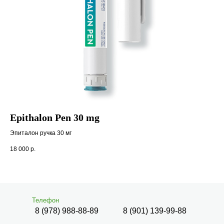
Epithalon Pen 30 mg
H
Эпиталон ручка 30 мг
Дву
18 000
р.
8 9
Телефон
8 (978) 988-88-89
8 (901) 139-99-88