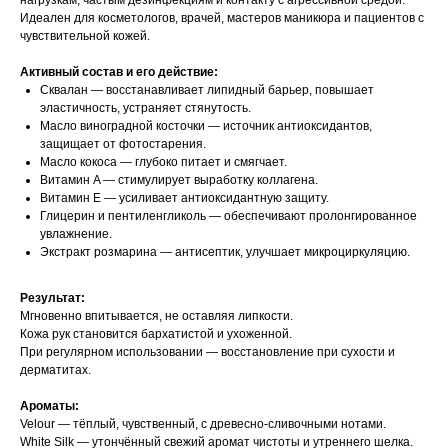
нагрузкам, частым дезинфекциям и контакту с агрессивной средой.
Идеален для косметологов, врачей, мастеров маникюра и пациентов с
чувствительной кожей.
Активный состав и его действие:
Сквалан — восстанавливает липидный барьер, повышает
эластичность, устраняет стянутость.
Масло виноградной косточки — источник антиоксидантов,
защищает от фотостарения.
Масло кокоса — глубоко питает и смягчает.
Витамин A — стимулирует выработку коллагена.
Витамин E — усиливает антиоксидантную защиту.
Глицерин и пентиленгликоль — обеспечивают пролонгированное
увлажнение.
Экстракт розмарина — антисептик, улучшает микроциркуляцию.
Результат:
Мгновенно впитывается, не оставляя липкости.
Кожа рук становится бархатистой и ухоженной.
При регулярном использовании — восстановление при сухости и
дерматитах.
Ароматы:
Velour — тёплый, чувственный, с древесно-сливочными нотами.
White Silk — утончённый свежий аромат чистоты и утреннего шелка.