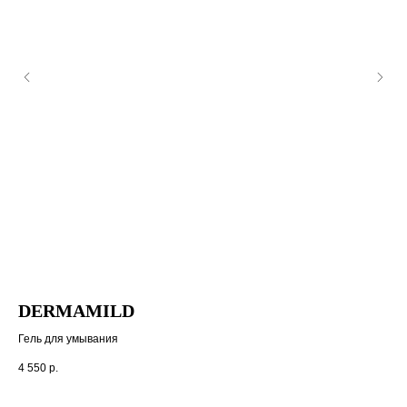
DERMAMILD
W
Гель для умывания
Ос
4 550
р.
7 3