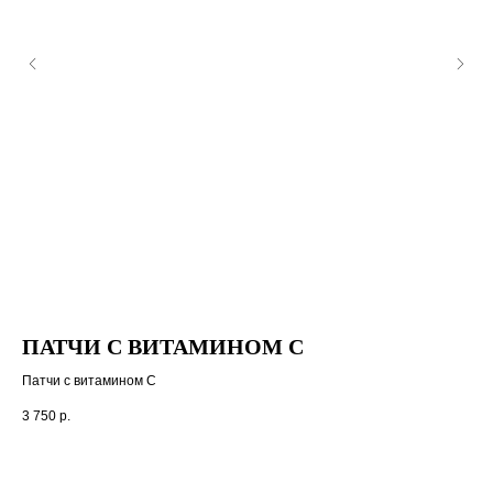
ПАТЧИ С ВИТАМИНОМ C
К
S
Патчи с витамином С
Кре
3 750
р.
2 5