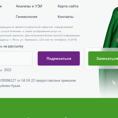
и
Анализы и УЗИ
Карта сайта
Гинекология
Контакты
формация не является публичной офертой, определяемой
 услуги Клиники, а также изображения услуг на
ационный характер. Для получения более полной информации
ресу: г. Ялта, ул. Кривошты, 11А или по телефону: 8 (978)
сь на рассылку
Записаться
Подписаться
ы. 2022
00096127 от 04.04.22 предоставлена приказом
ублики Крым.