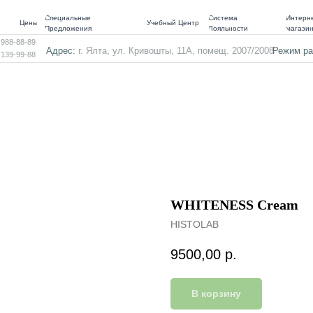
Специальные
Система
Интерне
Цены
Учебный Центр
Предложения
Лояльности
магази
 988-88-89
Адрес:
г. Ялта, ул. Кривошты, 11А, помещ. 2007/2008
Режим ра
 139-99-88
WHITENESS Cream
HISTOLAB
9500,00
р.
В корзину