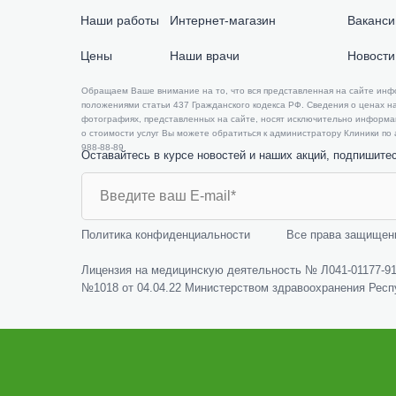
Наши работы
Интернет-магазин
Ваканси
Цены
Наши врачи
Новости
​​Обращаем Ваше внимание на то, что вся представленная на сайте ин
положениями статьи 437 Гражданского кодекса РФ. Сведения о ценах на
фотографиях, представленных на сайте, носят исключительно информ
о стоимости услуг Вы можете обратиться к администратору Клиники по ад
988-88-89
Оставайтесь в курсе новостей и наших акций, подпишите
Политика конфиденциальности
Все права защищен
Лицензия на медицинскую деятельность № Л041-01177-91/
№1018 от 04.04.22 Министерством здравоохранения Респ