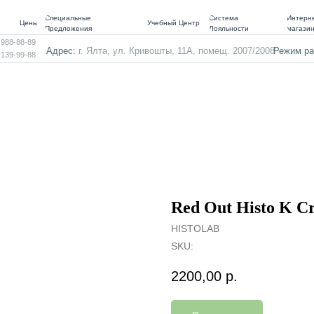
Специальные
Система
Интерне
Цены
Учебный Центр
Предложения
Лояльности
магази
 988-88-89
Адрес:
г. Ялта, ул. Кривошты, 11А, помещ. 2007/2008
Режим ра
 139-99-88
Red Out Histo K C
HISTOLAB
SKU:
2200,00
р.