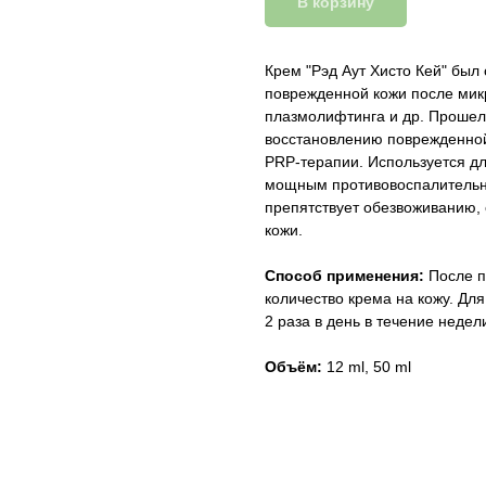
В корзину
Крем "Рэд Аут Хисто Кей" был
поврежденной кожи после ми
плазмолифтинга и др. Прошел
восстановлению поврежденной
PRP-терапии. Используется дл
мощным противовоспалительн
препятствует обезвоживанию,
кожи.
Способ применения:
После 
количество крема на кожу. Дл
2 раза в день в течение недел
Объём:
12 ml, 50 ml