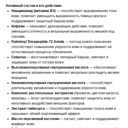
Активный состав и его действие:
Ниацинамид (витамин B3)
— способствует выравниванию тона
кожи, помогает уменьшить выраженность тёмных кругов и
поддерживает защитный барьер кожи.
Кофеин
— оказывает дренирующее действие, помогает
уменьшить отёчность и визуальную выраженность мешков под
глазами.
Palmitoyl Tetrapeptide-72 Amide
— пептид нового поколения,
способствует повышению упругости кожи и поддерживает её
естественные процессы обновления.
Сквалан
— восстанавливает липидный барьер, смягчает и
защищает кожу от потери влаги.
Высокомолекулярная гиалуроновая кислота
— обеспечивает
мгновенное увлажнение и помогает визуально разгладить мелкие
морщины.
Низкомолекулярная гиалуроновая кислота
— способствует
длительному увлажнению и поддержанию упругости кожи.
Комплекс растительных экстрактов
(брокколи, цветная капуста,
морковь) — богат антиоксидантами, помогает защитить кожу от
негативного воздействия внешних факторов.
Экстракт гибискуса
— способствует повышению тонуса кожи и
оказывает лёгкий подтягивающий эффект.
Масло персиковой косточки
— питает, смягчает и поддерживает
комфорт кожи.