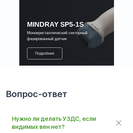
MINDRAY SP5-1S
Монокристаллический секторный
фазированный датчик
Подробнее
Вопрос-ответ
Нужно ли делать УЗДС, если
видимых вен нет?