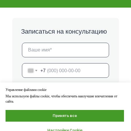
Записаться на консультацию
+7
Нажимая на кнопку, я
даю согласие
и
Управление файлами cookie
подтверждаю, что ознакомлен(-а) с
условиями обработки персональных
Мы используем файлы cookie, чтобы обеспечить наилучшие впечатления от
данных,
политикой конфиденциальности
,
сайта.
пользовательским соглашением
Принять все
Записаться
Настройки Cookie