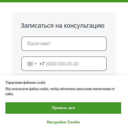
Записаться на консультацию
+7
Нажимая на кнопку, я
даю согласие
и
Управление файлами cookie
подтверждаю, что ознакомлен(-а) с
условиями обработки персональных
Мы используем файлы cookie, чтобы обеспечить наилучшие впечатления от
данных,
политикой конфиденциальности
,
сайта.
пользовательским соглашением
Принять все
Записаться
Настройки Cookie