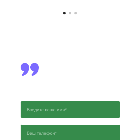
Записаться на прием
Для записи на прием оставьте заявку,
и наш администратор перезвонит Вам
и поможет ответить на все вопросы,
согласует дату и время вашего визита
к доктору.