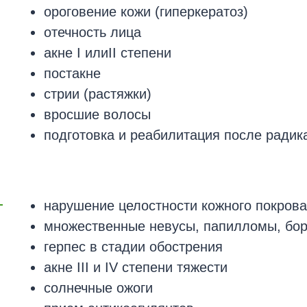
ороговение кожи (гиперкератоз)
отечность лица
акне I илиII степени
постакне
стрии (растяжки)
вросшие волосы
подготовка и реабилитация после ради
нарушение целостности кожного покрова
множественные невусы, папилломы, бо
герпес в стадии обострения
акне III и IV степени тяжести
солнечные ожоги