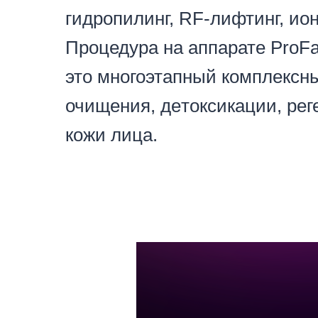
гидропилинг, RF-лифтинг, ион
Процедура на аппарате ProFa
это многоэтапный комплексн
очищения, дeтoкcикaции, рег
кожи лица.⠀