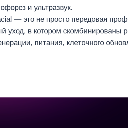
офорез и ультразвук.
cial — это не просто передовая про
ый уход, в котором скомбинированы 
енерации, питания, клeтoчнoгo oбнo