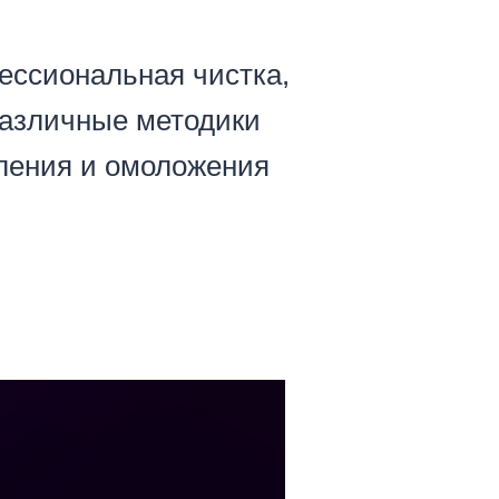
фессиональная чистка,
различные методики
влeния и омоложения