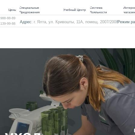
Специальные
Система
Интерне
Цены
Учебный Центр
Предложения
Лояльности
магази
 988-88-89
Адрес:
г. Ялта, ул. Кривошты, 11А, помещ. 2007/2008
Режим ра
 139-99-88