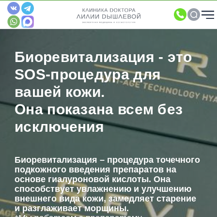
Биоревитализация - это
SOS-процедура для
вашей кожи.
Она показана всем без
исключения
Биоревитализация – процедура точечного
подкожного введения препаратов на
основе гиалуроновой кислоты. Она
способствует увлажнению и улучшению
внешнего вида кожи, замедляет старение
и разглаживает морщины.