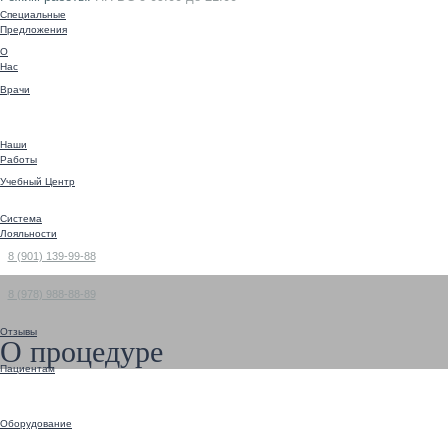
Специальные
Предложения
О
Нас
Врачи
Наши
Работы
Учебный Центр
Система
Лояльности
8 (901) 139-99-88
8 (978) 988-88-89
Отзывы
О процедуре
Пациентам
Оборудование