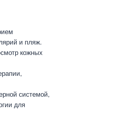
рием
лярий и пляж.
осмотр кожных
ерапии,
ерной системой,
огии для